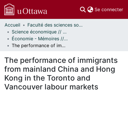
(c
Se connecter
Accueil
Faculté des sciences sociales // Faculty of Social Sciences
Communautés
Science économique // Economics
et collections
Économie - Mémoires // Economics - Research Papers
Parcourir
The performance of immigrants from mainland China and Hong Kong in the Toronto and Vancouver labour markets
Statistiques
À propos
The performance of immigrants
from mainland China and Hong
Kong in the Toronto and
Vancouver labour markets