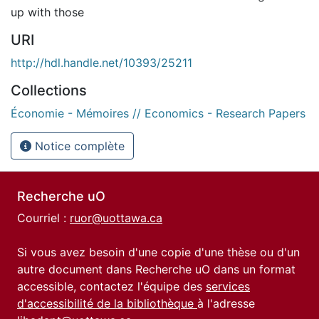
up with those
URI
http://hdl.handle.net/10393/25211
Collections
Économie - Mémoires // Economics - Research Papers
Notice complète
Recherche uO
Courriel :
ruor@uottawa.ca
Si vous avez besoin d'une copie d'une thèse ou d'un
autre document dans Recherche uO dans un format
accessible, contactez l'équipe des
services
d'accessibilité de la bibliothèque
à l'adresse