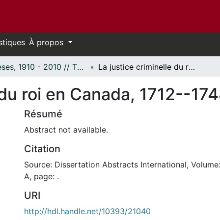
stiques
À propos
Thèses, 1910 - 2010 // Theses, 1910 - 2010
La justice criminelle du roi en Canada, 1712--1748
e du roi en Canada, 1712--17
Résumé
Abstract not available.
Citation
Source: Dissertation Abstracts International, Volume
A, page: .
URI
http://hdl.handle.net/10393/21040