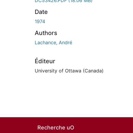
DC53426.PDF
(18.06 MB)
Date
1974
Authors
Lachance, André
Éditeur
University of Ottawa (Canada)
Recherche uO