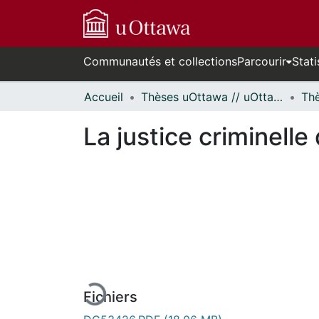
Communautés et collections
Parcourir
Stati
Accueil
Thèses uOttawa // uOttawa Theses
La justice criminell
En cours de chargement...
Fichiers