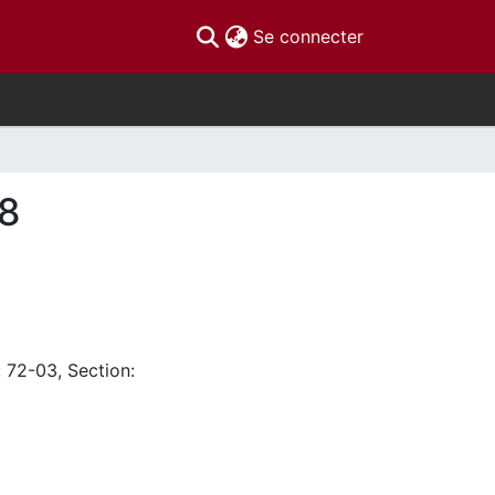
(current)
Se connecter
48
: 72-03, Section: