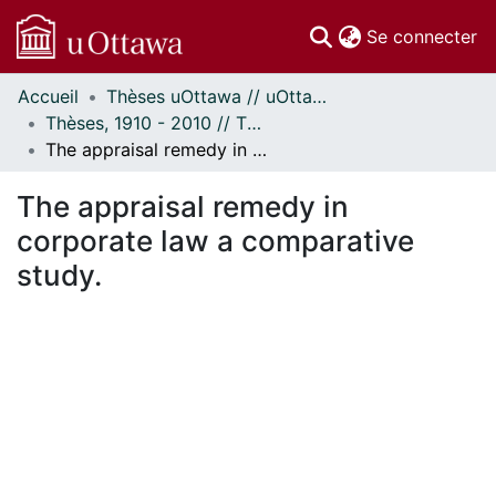
(c
Se connecter
Accueil
Thèses uOttawa // uOttawa Theses
Communautés
Thèses, 1910 - 2010 // Theses, 1910 - 2010
et collections
The appraisal remedy in corporate law a comparative study.
Parcourir
Statistiques
The appraisal remedy in
À propos
corporate law a comparative
study.
ement...