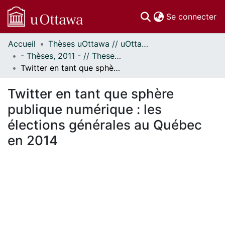
(c
Se connecter
Accueil
Thèses uOttawa // uOttawa Theses
Communautés
- Thèses, 2011 - // Theses, 2011 -
et collections
Twitter en tant que sphère publique numérique : les élections générales au Québec en 2014
Parcourir
Statistiques
Twitter en tant que sphère
À propos
publique numérique : les
élections générales au Québec
en 2014
En cours de chargement...