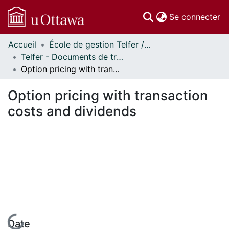
(c
Se connecter
Accueil
École de gestion Telfer // Telfer School of Management
Communautés
Telfer - Documents de travail // Telfer - Working Papers
et collections
Option pricing with transaction costs and dividends
Parcourir
Statistiques
Option pricing with transaction
À propos
costs and dividends
En cours de chargement...
Date