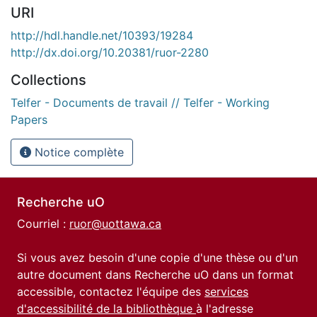
URI
http://hdl.handle.net/10393/19284
http://dx.doi.org/10.20381/ruor-2280
Collections
Telfer - Documents de travail // Telfer - Working
Papers
Notice complète
Recherche uO
Courriel :
ruor@uottawa.ca
Si vous avez besoin d'une copie d'une thèse ou d'un
autre document dans Recherche uO dans un format
accessible, contactez l'équipe des
services
d'accessibilité de la bibliothèque
à l'adresse