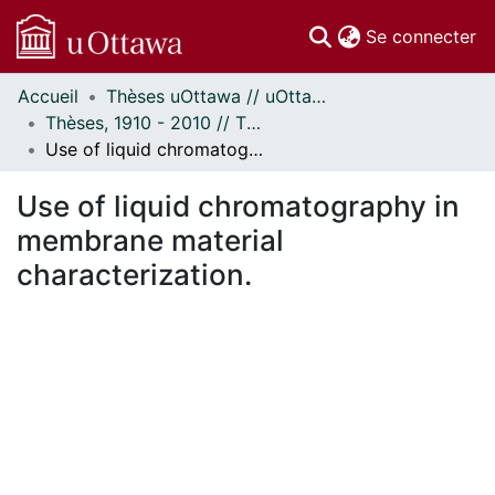
(c
Se connecter
Accueil
Thèses uOttawa // uOttawa Theses
Communautés
Thèses, 1910 - 2010 // Theses, 1910 - 2010
et collections
Use of liquid chromatography in membrane material characterization.
Parcourir
Statistiques
Use of liquid chromatography in
À propos
membrane material
characterization.