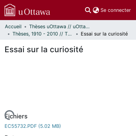
(c
Se connecter
Accueil
Thèses uOttawa // uOttawa Theses
Communautés
Thèses, 1910 - 2010 // Theses, 1910 - 2010
Essai sur la curiosité
et collections
Parcourir
Essai sur la curiosité
Statistiques
À propos
Fichiers
EC55732.PDF
(5.02 MB)