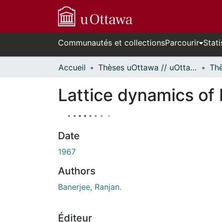
Communautés et collections
Parcourir
Stati
Accueil
Thèses uOttawa // uOttawa Theses
Lattice dynamics of
Date
1967
Authors
Banerjee, Ranjan.
Éditeur