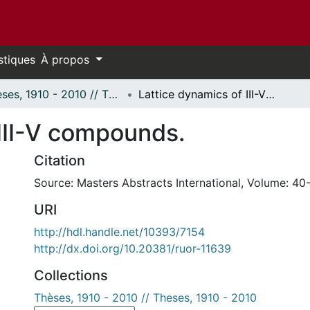
stiques
À propos
Thèses, 1910 - 2010 // Theses, 1910 - 2010
Lattice dynamics of III-V compounds.
 III-V compounds.
Citation
Source: Masters Abstracts International, Volume: 40-
URI
http://hdl.handle.net/10393/7154
http://dx.doi.org/10.20381/ruor-11639
Collections
Thèses, 1910 - 2010 // Theses, 1910 - 2010