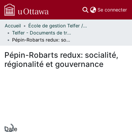
(c
Se connecter
Accueil
École de gestion Telfer // Telfer School of Management
Communautés
Telfer - Documents de travail // Telfer - Working Papers
et collections
Pépin-Robarts redux: socialité, régionalité et gouvernance
Parcourir
Statistiques
Pépin-Robarts redux: socialité,
À propos
régionalité et gouvernance
En cours de chargement...
Date