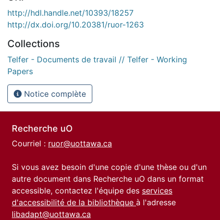
http://hdl.handle.net/10393/18257
http://dx.doi.org/10.20381/ruor-1263
Collections
Telfer - Documents de travail // Telfer - Working
Papers
Notice complète
Recherche uO
Courriel :
ruor@uottawa.ca
Si vous avez besoin d'une copie d'une thèse ou d'un
autre document dans Recherche uO dans un format
accessible, contactez l'équipe des
services
d'accessibilité de la bibliothèque
à l'adresse
libadapt@uottawa.ca