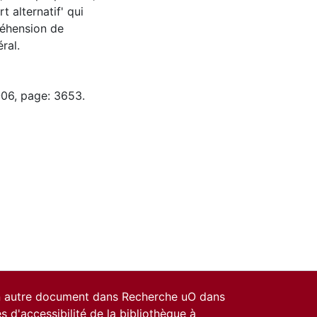
t alternatif' qui
réhension de
ral.
-06, page: 3653.
un autre document dans Recherche uO dans
es d'accessibilité de la bibliothèque
à