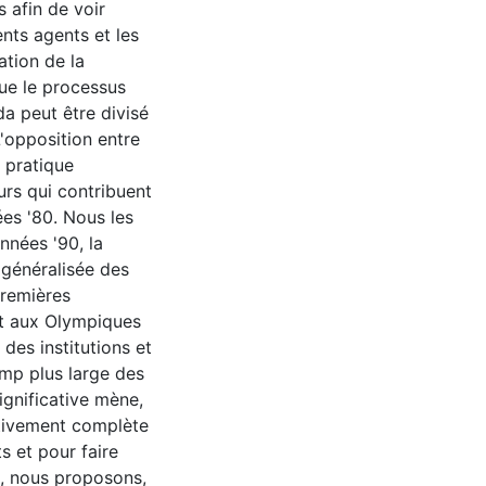
 afin de voir
nts agents et les
sation de la
que le processus
da peut être divisé
L'opposition entre
e pratique
urs qui contribuent
ées '80. Nous les
nnées '90, la
 généralisée des
premières
rt aux Olympiques
es institutions et
amp plus large des
ignificative mène,
lativement complète
s et pour faire
, nous proposons,