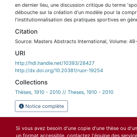
en dernier lieu, une discussion critique du terme 'spor
débouche sur la création d'un modèle pour la comp
l'institutionnalisation des pratiques sportives en géné
Citation
Source: Masters Abstracts International, Volume: 48
URI
http://hdl.handle.net/10393/28427
http://dx.doi.org/10.20381/ruor-19254
Collections
Thèses, 1910 - 2010 // Theses, 1910 - 2010
Notice complète
Si vous avez besoin d'une copie d'une thèse ou d'
un format accessible, contactez l'équipe des
servic