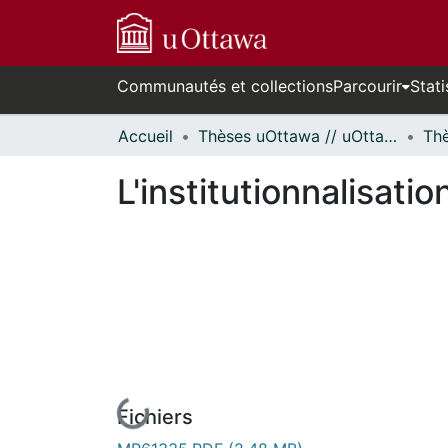
Communautés et collections
Parcourir
Stati
Accueil
Thèses uOttawa // uOttawa Theses
L'institutionnalisat
Fichiers