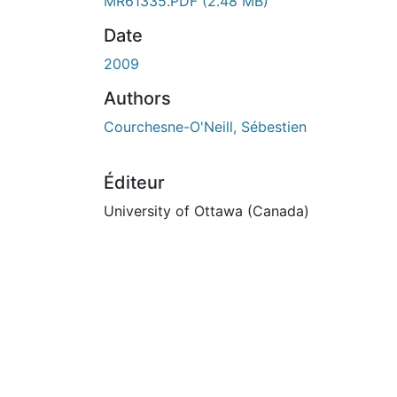
En cours de chargement...
MR61335.PDF
(2.48 MB)
Date
2009
Authors
Courchesne-O'Neill, Sébestien
Éditeur
University of Ottawa (Canada)