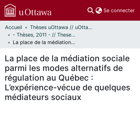
(c
Se connecter
Accueil
Thèses uOttawa // uOttawa Theses
Communautés
- Thèses, 2011 - // Theses, 2011 -
et collections
La place de la médiation sociale parmi les modes alternatifs de régulation au Québec : L’expérience-vécue de quelques médiateurs sociaux
Parcourir
Statistiques
La place de la médiation sociale
À propos
parmi les modes alternatifs de
régulation au Québec :
L’expérience-vécue de quelques
médiateurs sociaux