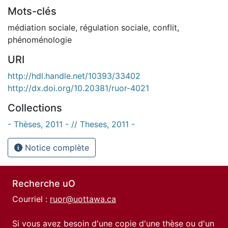
Mots-clés
médiation sociale
,
régulation sociale
,
conflit
,
phénoménologie
URI
http://hdl.handle.net/10393/33402
http://dx.doi.org/10.20381/ruor-4021
Collections
- Thèses, 2011 - // Theses, 2011 -
Notice complète
Recherche uO
Courriel :
ruor@uottawa.ca
Si vous avez besoin d'une copie d'une thèse ou d'un