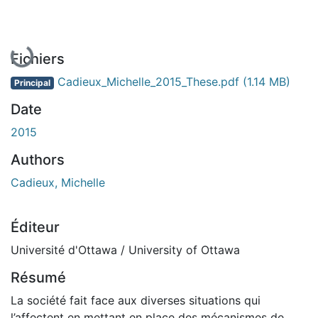
En cours de chargement...
Fichiers
Cadieux_Michelle_2015_These.pdf
(1.14 MB)
Principal
Date
2015
Authors
Cadieux, Michelle
Éditeur
Université d'Ottawa / University of Ottawa
Résumé
La société fait face aux diverses situations qui
l’affectent en mettant en place des mécanismes de