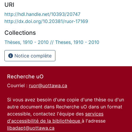
URI
http://hdl.handle.net/10393/20747
http://dx.doi.org/10.20381/ruor-17169
Collections
Thèses, 1910 - 2010 // Theses, 1910 - 2010
Notice complète
Recherche uO
Courriel :
ruor@uottawa.ca
Si vous avez besoin d'une copie d'une thèse ou d'un
autre document dans Recherche uO dans un format
accessible, contactez l'équipe des
services
d'accessibilité de la bibliothèque
à l'adresse
libadapt@uottawa.ca