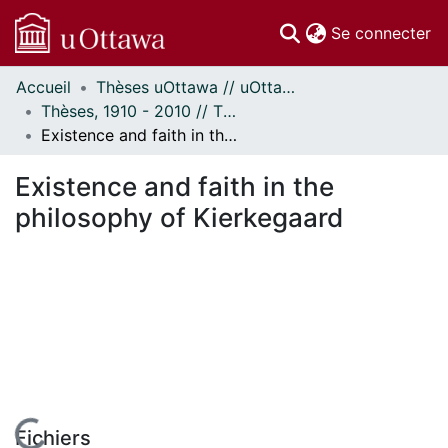
(c
Se connecter
Accueil
Thèses uOttawa // uOttawa Theses
Communautés
Thèses, 1910 - 2010 // Theses, 1910 - 2010
et collections
Existence and faith in the philosophy of Kierkegaard
Parcourir
Statistiques
Existence and faith in the
À propos
philosophy of Kierkegaard
Fichiers