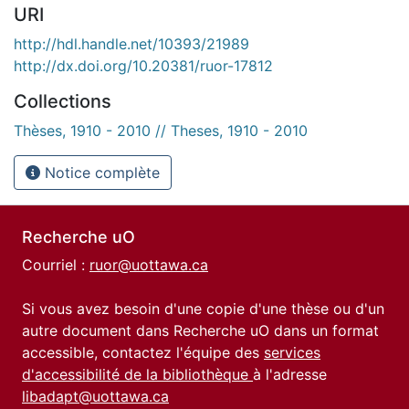
URI
http://hdl.handle.net/10393/21989
http://dx.doi.org/10.20381/ruor-17812
Collections
Thèses, 1910 - 2010 // Theses, 1910 - 2010
Notice complète
Recherche uO
Courriel :
ruor@uottawa.ca
Si vous avez besoin d'une copie d'une thèse ou d'un
autre document dans Recherche uO dans un format
accessible, contactez l'équipe des
services
d'accessibilité de la bibliothèque
à l'adresse
libadapt@uottawa.ca