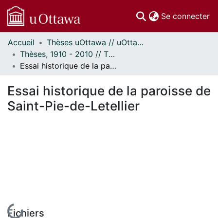
(c
Se connecter
Accueil
Thèses uOttawa // uOttawa Theses
Communautés
Thèses, 1910 - 2010 // Theses, 1910 - 2010
et collections
Essai historique de la paroisse de Saint-Pie-de-Letellier
Parcourir
Statistiques
Essai historique de la paroisse de
À propos
Saint-Pie-de-Letellier
En cours de chargement...
Fichiers