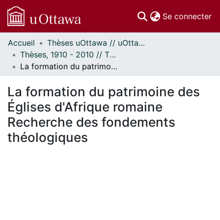
(c
Se connecter
Accueil
Thèses uOttawa // uOttawa Theses
Communautés
Thèses, 1910 - 2010 // Theses, 1910 - 2010
et collections
La formation du patrimoine des Églises d'Afrique romaine Recherche des fondements théologiques
Parcourir
Statistiques
La formation du patrimoine des
À propos
Églises d'Afrique romaine
Recherche des fondements
théologiques