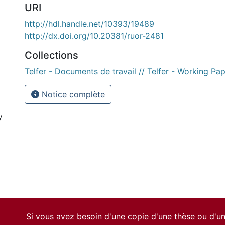
URI
http://hdl.handle.net/10393/19489
http://dx.doi.org/10.20381/ruor-2481
Collections
Telfer - Documents de travail // Telfer - Working Pa
Notice complète
y
Si vous avez besoin d'une copie d'une thèse ou d'