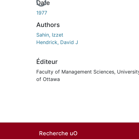
En cours de chargement...
Date
1977
Authors
Sahin, Izzet
Hendrick, David J
Éditeur
Faculty of Management Sciences, Universit
of Ottawa
Recherche uO