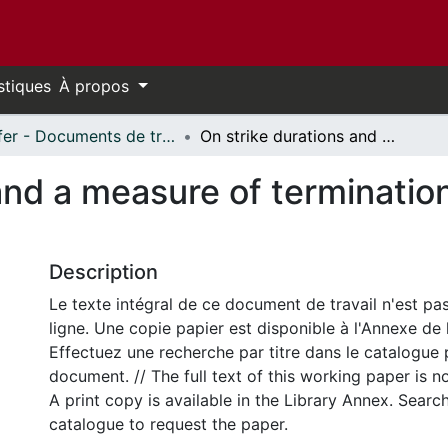
stiques
À propos
Telfer - Documents de travail // Telfer - Working Papers
On strike durations and a measure of termination: an applied probabilistic model
and a measure of termination
Description
Le texte intégral de ce document de travail n'est pa
ligne. Une copie papier est disponible à l'Annexe de 
Effectuez une recherche par titre dans le catalogue 
document. // The full text of this working paper is no
A print copy is available in the Library Annex. Search 
catalogue to request the paper.