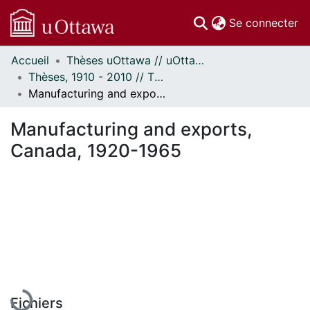
(c
Se connecter
Accueil
Thèses uOttawa // uOttawa Theses
Communautés
Thèses, 1910 - 2010 // Theses, 1910 - 2010
et collections
Manufacturing and exports, Canada, 1920-1965
Parcourir
Statistiques
Manufacturing and exports,
À propos
Canada, 1920-1965
En cours de chargement...
Fichiers