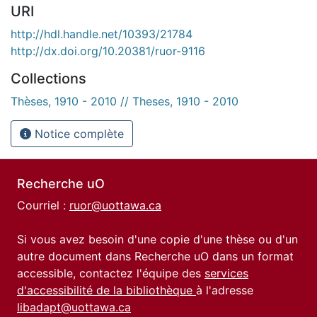
URI
http://hdl.handle.net/10393/21784
http://dx.doi.org/10.20381/ruor-9116
Collections
Thèses, 1910 - 2010 // Theses, 1910 - 2010
Notice complète
Recherche uO
Courriel :
ruor@uottawa.ca
Si vous avez besoin d'une copie d'une thèse ou d'un
autre document dans Recherche uO dans un format
accessible, contactez l'équipe des
services
d'accessibilité de la bibliothèque
à l'adresse
libadapt@uottawa.ca