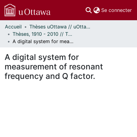
(c
Se connecter
Accueil
Thèses uOttawa // uOttawa Theses
Communautés
Thèses, 1910 - 2010 // Theses, 1910 - 2010
et collections
A digital system for measurement of resonant frequency and Q factor.
Parcourir
Statistiques
A digital system for
À propos
measurement of resonant
frequency and Q factor.
En cours de chargement...