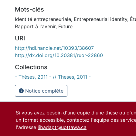
Mots-clés
Identité entrepreneuriale
,
Entrepreneurial identity
,
Ét
Rapport à l'avenir
,
Future
URI
http://hdl.handle.net/10393/38607
http://dx.doi.org/10.20381/ruor-22860
Collections
- Thèses, 2011 - // Theses, 2011 -
Notice complète
Si vous avez besoin d'une copie d'une thèse ou d'
un format accessible, contactez l'équipe des
servic
l'adresse
libadapt@uottawa.ca