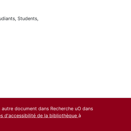
udiants
,
Students
,
un autre document dans Recherche uO dans
es d'accessibilité de la bibliothèque
à