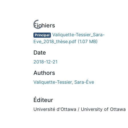
n cours de chargement...
Fichiers
Valiquette-Tessier_Sara-
Principal
Eve_2018_thèse.pdf
(1.07 MB)
Date
2018-12-21
Authors
Valiquette-Tessier, Sara-Ève
Éditeur
Université d'Ottawa / University of Ottawa