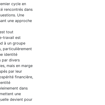
remier cycle en
té rencontrés dans
questions. Une
sant une approche
est tout
-travail est
ond à un groupe
, particulièrement
ne identité
s par divers
ales, mais en marge
upés par leur
ospérité financière,
dentité
 pleinement dans
s mettent une
quelle devient pour