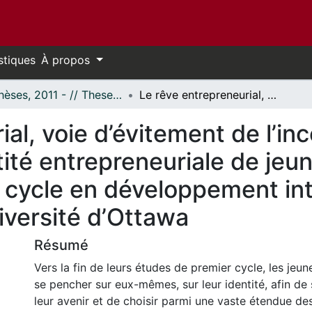
stiques
À propos
- Thèses, 2011 - // Theses, 2011 -
Le rêve entrepreneurial, voie d’évitement de l’incertitude : exploration de l’identité entrepreneuriale de jeunes finissants et de diplômés de premier cycle en développement international et mondialisation à l’Université d’Ottawa
al, voie d’évitement de l’inc
tité entrepreneuriale de jeun
 cycle en développement int
niversité d’Ottawa
Résumé
Vers la fin de leurs études de premier cycle, les jeu
se pencher sur eux-mêmes, sur leur identité, afin de
leur avenir et de choisir parmi une vaste étendue des