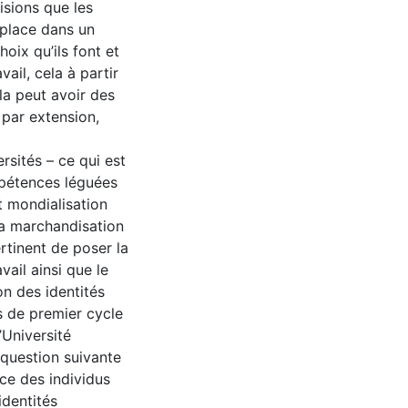
isions que les
 place dans un
oix qu’ils font et
vail, cela à partir
la peut avoir des
 par extension,
rsités – ce qui est
mpétences léguées
 mondialisation
 la marchandisation
ertinent de poser la
vail ainsi que le
on des identités
s de premier cycle
’Université
-question suivante
ce des individus
identités