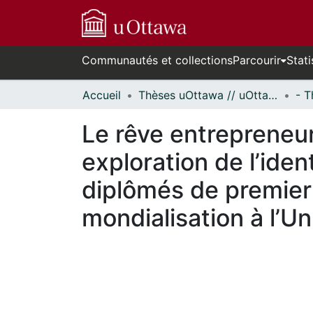
Communautés et collections
Parcourir
Stati
Accueil
Thèses uOttawa // uOttawa Theses
Le rêve entrepreneuri
exploration de l’iden
diplômés de premier
mondialisation à l’U