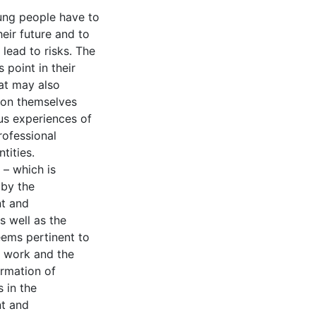
oung people have to
heir future and to
lead to risks. The
 point in their
hat may also
ion themselves
ous experiences of
rofessional
tities.
 – which is
 by the
nt and
s well as the
eems pertinent to
d work and the
ormation of
 in the
nt and