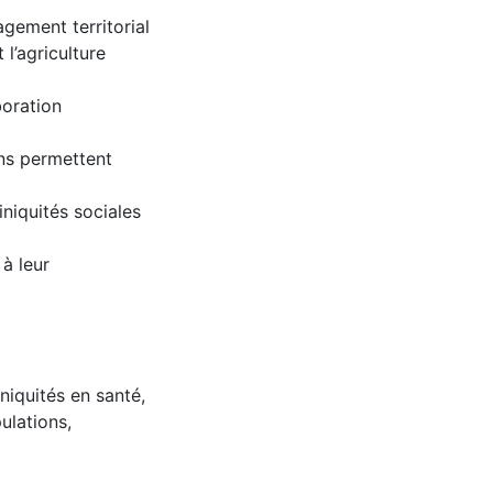
agement territorial
 l’agriculture
boration
ons permettent
niquités sociales
 à leur
iniquités en santé
,
ulations
,