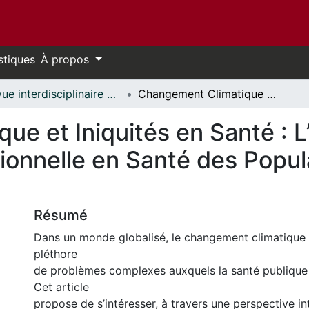
stiques
À propos
Revue interdisciplinaire des sciences de la santé // Interdisciplinary Journal of Health Sciences
Changement Climatique et Iniquités en Santé : L’apport de L’approche Interventionnelle en Santé des Populations dans un Contexte Québécois
e et Iniquités en Santé : L
ionnelle en Santé des Popul
Résumé
Dans un monde globalisé, le changement climatique vi
pléthore
de problèmes complexes auxquels la santé publique d
Cet article
propose de s’intéresser, à travers une perspective in