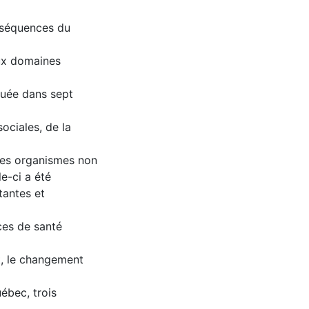
nséquences du
aux domaines
tuée dans sept
ociales, de la
des organismes non
e-ci a été
tantes et
ces de santé
t, le changement
uébec, trois