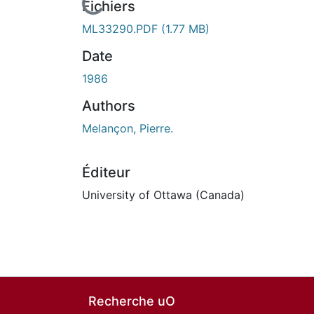
En cours de chargement...
Fichiers
ML33290.PDF
(1.77 MB)
Date
1986
Authors
Melançon, Pierre.
Éditeur
University of Ottawa (Canada)
Recherche uO