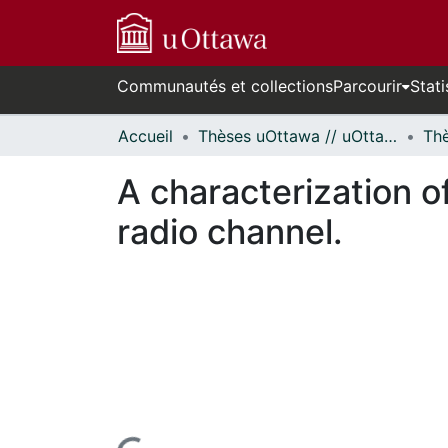
Communautés et collections
Parcourir
Stati
Accueil
Thèses uOttawa // uOttawa Theses
A characterization o
radio channel.