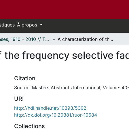
stiques
À propos
Thèses, 1910 - 2010 // Theses, 1910 - 2010
A characterization of the frequency selective fading of the mobile radio channel.
f the frequency selective fa
Citation
Source: Masters Abstracts International, Volume: 40-
URI
http://hdl.handle.net/10393/5302
http://dx.doi.org/10.20381/ruor-10684
Collections