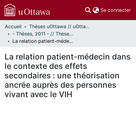
(c
Se connecter
Accueil
Thèses uOttawa // uOttawa Theses
Communautés
- Thèses, 2011 - // Theses, 2011 -
et collections
La relation patient-médecin dans le contexte des effets secondaires : une théorisation ancrée auprès des personnes vivant avec le VIH
Parcourir
Statistiques
La relation patient-médecin dans
À propos
le contexte des effets
secondaires : une théorisation
ancrée auprès des personnes
vivant avec le VIH