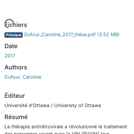
ment...
Fichiers
Dufour_Caroline_2017_thèse.pdf
(3.52 MB)
Principal
Date
2017
Authors
Dufour, Caroline
Éditeur
Université d'Ottawa / University of Ottawa
Résumé
La thérapie antirétrovirale a révolutionné le traitement
des personnes vivant avec le VIH (PVVIH) leur