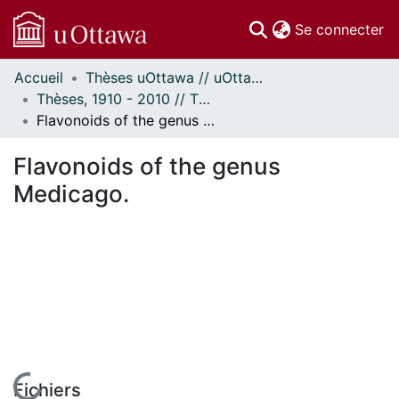
(c
Se connecter
Accueil
Thèses uOttawa // uOttawa Theses
Communautés
Thèses, 1910 - 2010 // Theses, 1910 - 2010
et collections
Flavonoids of the genus Medicago.
Parcourir
Statistiques
Flavonoids of the genus
À propos
Medicago.
Fichiers