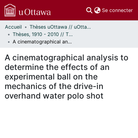
(c
Se connecter
Accueil
Thèses uOttawa // uOttawa Theses
Communautés
Thèses, 1910 - 2010 // Theses, 1910 - 2010
et collections
A cinematographical analysis to determine the effects of an experimental ball on the mechanics of the drive-in overhand water polo shot
Parcourir
Statistiques
A cinematographical analysis to
À propos
determine the effects of an
experimental ball on the
mechanics of the drive-in
overhand water polo shot