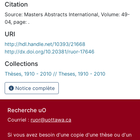
Citation
Source: Masters Abstracts International, Volume: 49-
04, page: .
URI
http://hdl.handle.net/10393/21668
http://dx.doi.org/10.20381/ruor-17646
Collections
Thèses, 1910 - 2010 // Theses, 1910 - 2010
Notice complète
Recherche uO
Courriel :
ruor@uottawa.ca
Si vous avez besoin d'une copie d'une thèse ou d'un