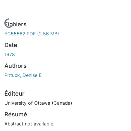
En cours de chargement...
Fichiers
EC55562.PDF
(2.56 MB)
Date
1978
Authors
Pittuck, Denise E
Éditeur
University of Ottawa (Canada)
Résumé
Abstract not available.