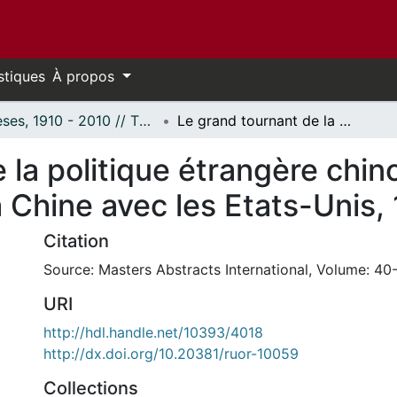
stiques
À propos
Thèses, 1910 - 2010 // Theses, 1910 - 2010
Le grand tournant de la politique étrangère chinoise : le rapprochement de la Chine avec les Etats-Unis, 1971-1972.
la politique étrangère chinoi
 Chine avec les Etats-Unis,
Citation
Source: Masters Abstracts International, Volume: 40-
URI
http://hdl.handle.net/10393/4018
http://dx.doi.org/10.20381/ruor-10059
Collections