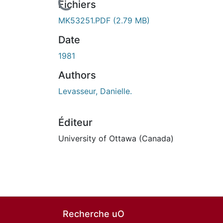
En cours de chargement...
Fichiers
MK53251.PDF
(2.79 MB)
Date
1981
Authors
Levasseur, Danielle.
Éditeur
University of Ottawa (Canada)
Recherche uO