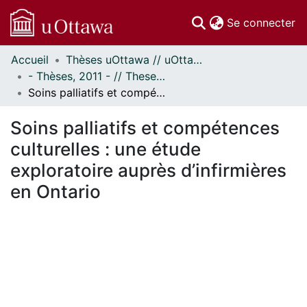
(c
Se connecter
Accueil
Thèses uOttawa // uOttawa Theses
Communautés
- Thèses, 2011 - // Theses, 2011 -
et collections
Soins palliatifs et compétences culturelles : une étude exploratoire auprès d’infirmières en Ontario
Parcourir
Statistiques
Soins palliatifs et compétences
À propos
culturelles : une étude
exploratoire auprès d’infirmières
en Ontario