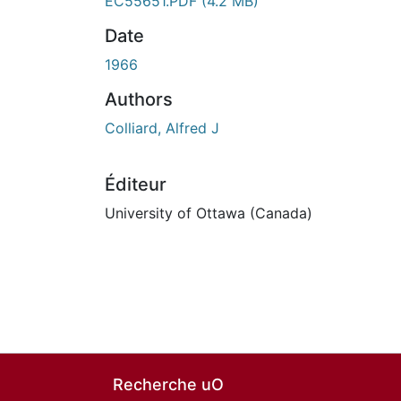
EC55651.PDF
(4.2 MB)
Date
1966
Authors
Colliard, Alfred J
Éditeur
University of Ottawa (Canada)
Recherche uO