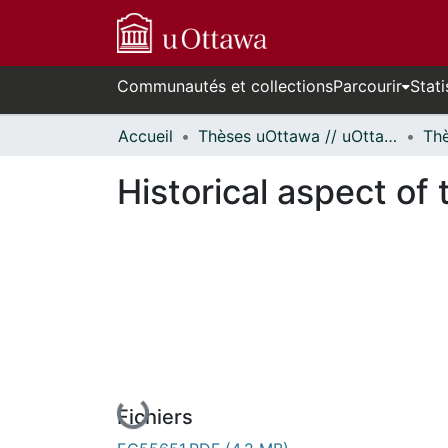
Communautés et collections
Parcourir
Stati
Accueil
Thèses uOttawa // uOttawa Theses
Historical aspect of
En cours de chargement...
Fichiers