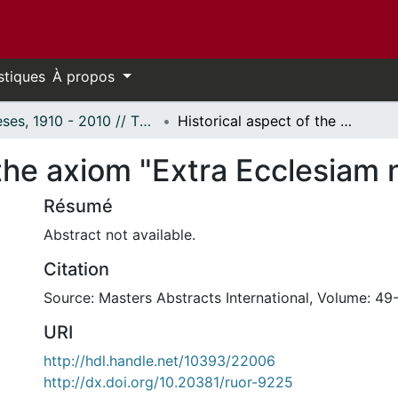
stiques
À propos
Thèses, 1910 - 2010 // Theses, 1910 - 2010
Historical aspect of the axiom "Extra Ecclesiam nulla salus"
 the axiom "Extra Ecclesiam n
Résumé
Abstract not available.
Citation
Source: Masters Abstracts International, Volume: 49-
URI
http://hdl.handle.net/10393/22006
http://dx.doi.org/10.20381/ruor-9225