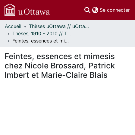
(c
Se connecter
Accueil
Thèses uOttawa // uOttawa Theses
Communautés
Thèses, 1910 - 2010 // Theses, 1910 - 2010
et collections
Feintes, essences et mimesis chez Nicole Brossard, Patrick Imbert et Marie-Claire Blais
Parcourir
Statistiques
Feintes, essences et mimesis
À propos
chez Nicole Brossard, Patrick
Imbert et Marie-Claire Blais