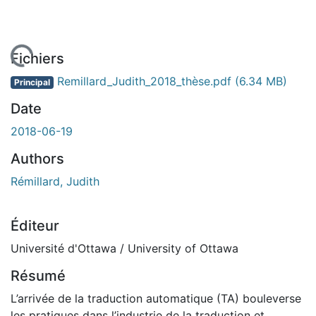
rgement...
Fichiers
Remillard_Judith_2018_thèse.pdf
(6.34 MB)
Principal
Date
2018-06-19
Authors
Rémillard, Judith
Éditeur
Université d'Ottawa / University of Ottawa
Résumé
L’arrivée de la traduction automatique (TA) bouleverse
les pratiques dans l’industrie de la traduction et