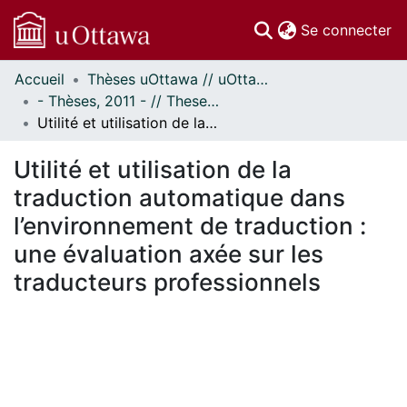
(c
Se connecter
Accueil
Thèses uOttawa // uOttawa Theses
Communautés
- Thèses, 2011 - // Theses, 2011 -
et collections
Utilité et utilisation de la traduction automatique dans l’environnement de traduction : une évaluation axée sur les traducteurs professionnels
Parcourir
Statistiques
Utilité et utilisation de la
À propos
traduction automatique dans
l’environnement de traduction :
une évaluation axée sur les
traducteurs professionnels