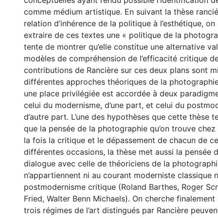
conceptuelles ayant rendu possible l’identification 
comme médium artistique. En suivant la thèse rancie
relation d’inhérence de la politique à l’esthétique, on
extraire de ces textes une « politique de la photogr
tente de montrer qu’elle constitue une alternative val
modèles de compréhension de l’efficacité critique 
contributions de Rancière sur ces deux plans sont m
différentes approches théoriques de la photographie
une place privilégiée est accordée à deux paradigm
celui du modernisme, d’une part, et celui du postmod
d’autre part. L’une des hypothèses que cette thèse te
que la pensée de la photographie qu’on trouve chez 
la fois la critique et le dépassement de chacun de c
différentes occasions, la thèse met aussi la pensée
dialogue avec celle de théoriciens de la photographi
n’appartiennent ni au courant moderniste classique ni
postmodernisme critique (Roland Barthes, Roger Scr
Fried, Walter Benn Michaels). On cherche finalement 
trois régimes de l’art distingués par Rancière peuvent