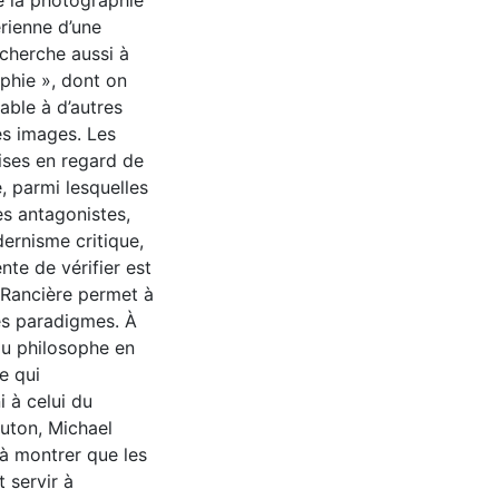
de la photographie
́rienne d’une
 cherche aussi à
aphie », dont on
able à d’autres
des images. Les
ises en regard de
, parmi lesquelles
es antagonistes,
ernisme critique,
nte de vérifier est
Rancière permet à
es paradigmes. À
 du philosophe en
e qui
 à celui du
uton, Michael
à montrer que les
 servir à