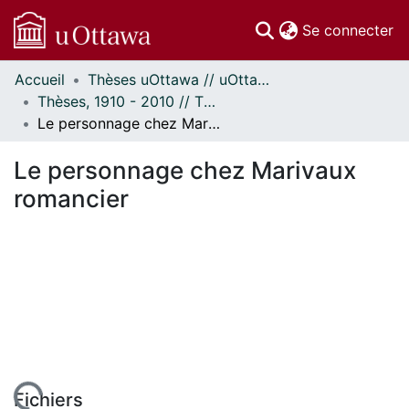
(c
Se connecter
Accueil
Thèses uOttawa // uOttawa Theses
Communautés
Thèses, 1910 - 2010 // Theses, 1910 - 2010
et collections
Le personnage chez Marivaux romancier
Parcourir
Statistiques
Le personnage chez Marivaux
À propos
romancier
Fichiers