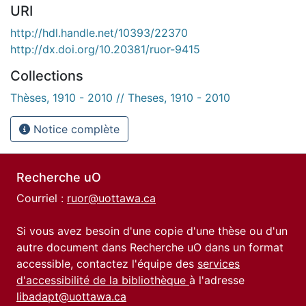
URI
http://hdl.handle.net/10393/22370
http://dx.doi.org/10.20381/ruor-9415
Collections
Thèses, 1910 - 2010 // Theses, 1910 - 2010
Notice complète
Recherche uO
Courriel :
ruor@uottawa.ca
Si vous avez besoin d'une copie d'une thèse ou d'un
autre document dans Recherche uO dans un format
accessible, contactez l'équipe des
services
d'accessibilité de la bibliothèque
à l'adresse
libadapt@uottawa.ca