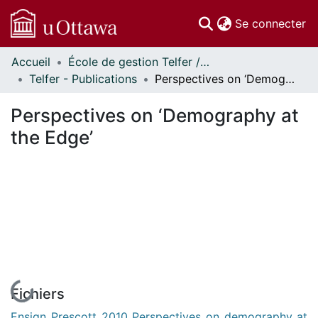
(c
Se connecter
Accueil
École de gestion Telfer // Telfer School of Management
Communautés
Telfer - Publications
Perspectives on ‘Demography at the Edge’
et collections
Parcourir
Perspectives on ‘Demography at
Statistiques
the Edge’
À propos
En cours de chargement...
Fichiers
Ensign_Prescott_2010_Perspectives_on_demography_at