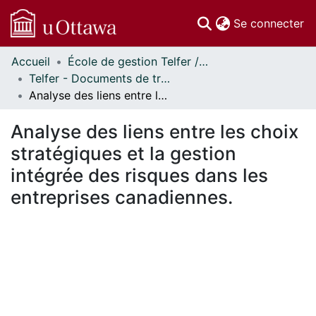
(c
Se connecter
Accueil
École de gestion Telfer // Telfer School of Management
Communautés
Telfer - Documents de travail // Telfer - Working Papers
et collections
Analyse des liens entre les choix stratégiques et la gestion intégrée des risques dans les entreprises canadiennes.
Parcourir
Statistiques
Analyse des liens entre les choix
À propos
stratégiques et la gestion
intégrée des risques dans les
entreprises canadiennes.