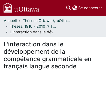
(c
Se connecter
Accueil
Thèses uOttawa // uOttawa Theses
Communautés
Thèses, 1910 - 2010 // Theses, 1910 - 2010
et collections
L'interaction dans le développement de la compétence grammaticale en français langue seconde
Parcourir
Statistiques
L'interaction dans le
À propos
développement de la
compétence grammaticale en
français langue seconde