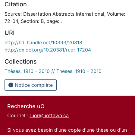
Citation
Source: Dissertation Abstracts International, Volume:
72-04, Section: B, page: .
URI
http://hdl.handle.net/10393/20818
http://dx.doi.org/10.20381/ruor-17204
Collections
Thèses, 1910 - 2010 // Theses, 1910 - 2010
Notice complète
Recherche uO
Courriel :
ruor@uottawa.ca
Si vous avez besoin d'une copie d'une thèse ou d'un