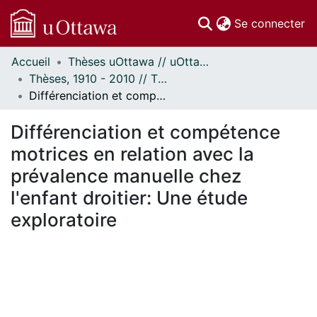
(c
Se connecter
Accueil
Thèses uOttawa // uOttawa Theses
Communautés
Thèses, 1910 - 2010 // Theses, 1910 - 2010
et collections
Différenciation et compétence motrices en relation avec la prévalence manuelle chez l'enfant droitier: Une étude exploratoire
Parcourir
Statistiques
Différenciation et compétence
À propos
motrices en relation avec la
prévalence manuelle chez
l'enfant droitier: Une étude
exploratoire