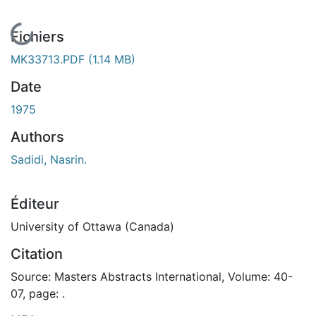
En cours de chargement...
Fichiers
MK33713.PDF
(1.14 MB)
Date
1975
Authors
Sadidi, Nasrin.
Éditeur
University of Ottawa (Canada)
Citation
Source: Masters Abstracts International, Volume: 40-
07, page: .