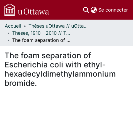
(c
Se connecter
Accueil
Thèses uOttawa // uOttawa Theses
Communautés
Thèses, 1910 - 2010 // Theses, 1910 - 2010
et collections
The foam separation of Escherichia coli with ethyl-hexadecyldimethylammonium bromide.
Parcourir
Statistiques
The foam separation of
À propos
Escherichia coli with ethyl-
hexadecyldimethylammonium
bromide.