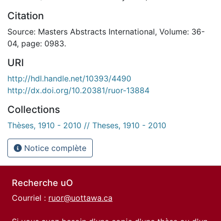
Citation
Source: Masters Abstracts International, Volume: 36-
04, page: 0983.
URI
http://hdl.handle.net/10393/4490
http://dx.doi.org/10.20381/ruor-13884
Collections
Thèses, 1910 - 2010 // Theses, 1910 - 2010
Notice complète
Recherche uO
Courriel :
ruor@uottawa.ca