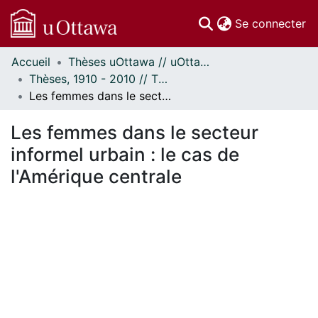
(c
Se connecter
Accueil
Thèses uOttawa // uOttawa Theses
Communautés
Thèses, 1910 - 2010 // Theses, 1910 - 2010
et collections
Les femmes dans le secteur informel urbain : le cas de l'Amérique centrale
Parcourir
Statistiques
Les femmes dans le secteur
À propos
informel urbain : le cas de
l'Amérique centrale