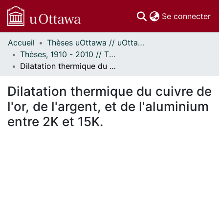
(c
Se connecter
Accueil
Thèses uOttawa // uOttawa Theses
Communautés
Thèses, 1910 - 2010 // Theses, 1910 - 2010
et collections
Dilatation thermique du cuivre de l'or, de l'argent, et de l'aluminium entre 2K et 15K.
Parcourir
Statistiques
Dilatation thermique du cuivre de
À propos
l'or, de l'argent, et de l'aluminium
entre 2K et 15K.