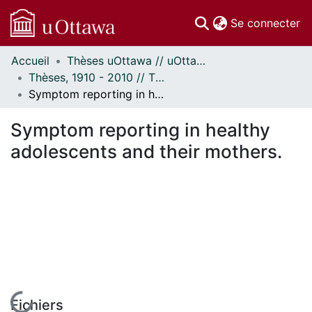
(c
Se connecter
Accueil
Thèses uOttawa // uOttawa Theses
Communautés
Thèses, 1910 - 2010 // Theses, 1910 - 2010
et collections
Symptom reporting in healthy adolescents and their mothers.
Parcourir
Statistiques
Symptom reporting in healthy
À propos
adolescents and their mothers.
En cours de chargement...
Fichiers