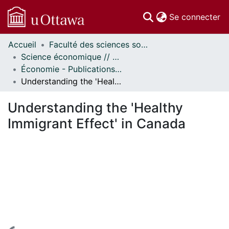
(c
Se connecter
Accueil
Faculté des sciences sociales // Faculty of Social Sciences
Communautés
Science économique // Economics
et collections
Économie - Publications // Economics - Working Papers
Parcourir
Understanding the 'Healthy Immigrant Effect' in Canada
Statistiques
À propos
Understanding the 'Healthy
Immigrant Effect' in Canada