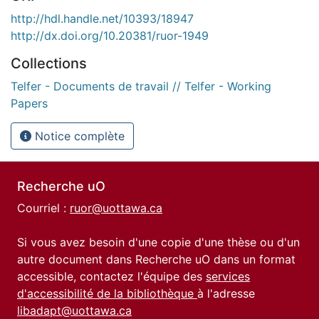
http://hdl.handle.net/10393/18947
http://dx.doi.org/10.20381/ruor-1949
Collections
Telfer - Documents de travail // Telfer - Working
Papers
Notice complète
Recherche uO
Courriel :
ruor@uottawa.ca
Si vous avez besoin d'une copie d'une thèse ou d'un
autre document dans Recherche uO dans un format
accessible, contactez l'équipe des
services
d'accessibilité de la bibliothèque
à l'adresse
libadapt@uottawa.ca