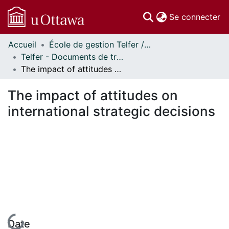
(c
Se connecter
Accueil
École de gestion Telfer // Telfer School of Management
Communautés
Telfer - Documents de travail // Telfer - Working Papers
et collections
The impact of attitudes on international strategic decisions
Parcourir
Statistiques
The impact of attitudes on
À propos
international strategic decisions
En cours de chargement...
Date