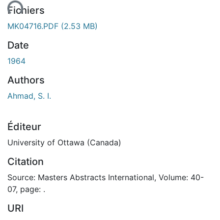
ement...
Fichiers
MK04716.PDF
(2.53 MB)
Date
1964
Authors
Ahmad, S. I.
Éditeur
University of Ottawa (Canada)
Citation
Source: Masters Abstracts International, Volume: 40-
07, page: .
URI