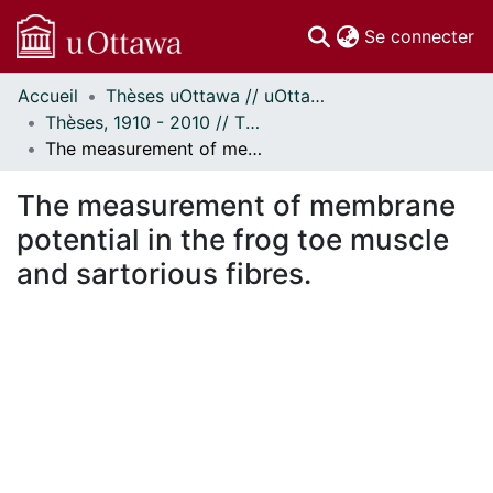
(c
Se connecter
Accueil
Thèses uOttawa // uOttawa Theses
Communautés
Thèses, 1910 - 2010 // Theses, 1910 - 2010
et collections
The measurement of membrane potential in the frog toe muscle and sartorious fibres.
Parcourir
Statistiques
The measurement of membrane
À propos
potential in the frog toe muscle
and sartorious fibres.