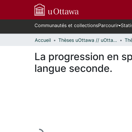
Communautés et collections
Parcourir
Stati
Accueil
Thèses uOttawa // uOttawa Theses
La progression en sp
langue seconde.
En cours de chargement...