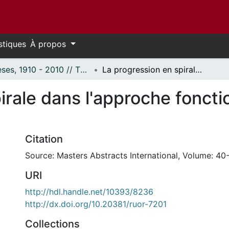
stiques
À propos
Thèses, 1910 - 2010 // Theses, 1910 - 2010
La progression en spirale dans l'approche fonctionnelle en français langue seconde.
irale dans l'approche foncti
Citation
Source: Masters Abstracts International, Volume: 40-
URI
http://hdl.handle.net/10393/8236
http://dx.doi.org/10.20381/ruor-7201
Collections