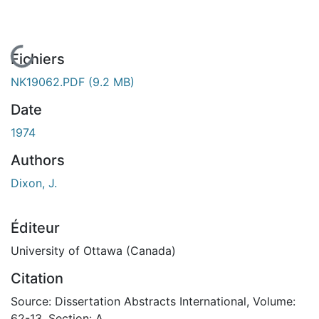
En cours de chargement...
Fichiers
NK19062.PDF
(9.2 MB)
Date
1974
Authors
Dixon, J.
Éditeur
University of Ottawa (Canada)
Citation
Source: Dissertation Abstracts International, Volume:
62-13, Section: A.