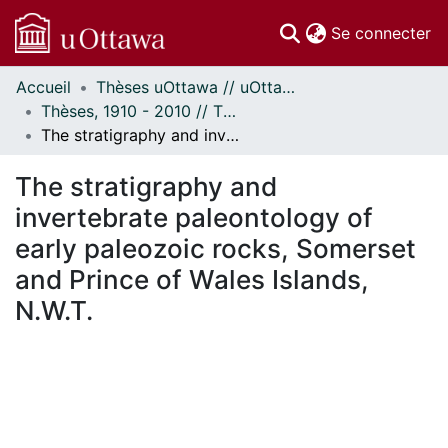
(c
Se connecter
Accueil
Thèses uOttawa // uOttawa Theses
Communautés
Thèses, 1910 - 2010 // Theses, 1910 - 2010
et collections
The stratigraphy and invertebrate paleontology of early paleozoic rocks, Somerset and Prince of Wales Islands, N.W.T.
Parcourir
Statistiques
The stratigraphy and
À propos
invertebrate paleontology of
early paleozoic rocks, Somerset
and Prince of Wales Islands,
N.W.T.