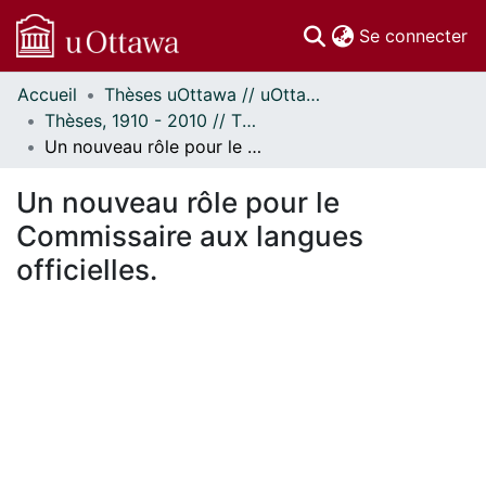
(c
Se connecter
Accueil
Thèses uOttawa // uOttawa Theses
Communautés
Thèses, 1910 - 2010 // Theses, 1910 - 2010
et collections
Un nouveau rôle pour le Commissaire aux langues officielles.
Parcourir
Statistiques
Un nouveau rôle pour le
À propos
Commissaire aux langues
officielles.