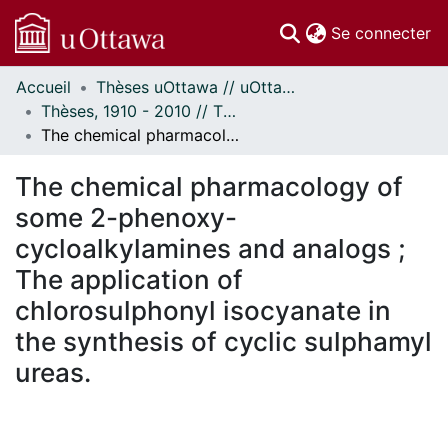
(c
Se connecter
Accueil
Thèses uOttawa // uOttawa Theses
Communautés
Thèses, 1910 - 2010 // Theses, 1910 - 2010
et collections
The chemical pharmacology of some 2-phenoxy-cycloalkylamines and analogs ; The application of chlorosulphonyl isocyanate in the synthesis of cyclic sulphamyl ureas.
Parcourir
Statistiques
The chemical pharmacology of
À propos
some 2-phenoxy-
cycloalkylamines and analogs ;
The application of
chlorosulphonyl isocyanate in
the synthesis of cyclic sulphamyl
ureas.