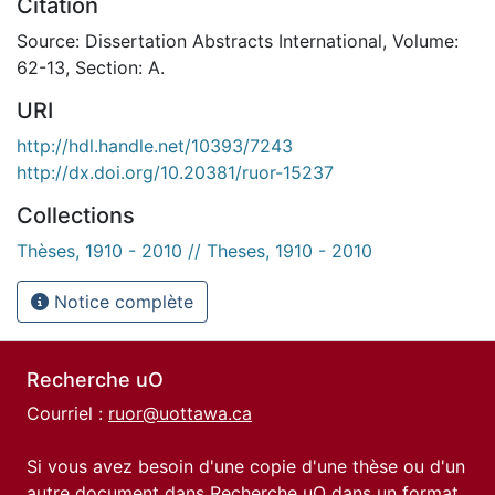
Citation
Source: Dissertation Abstracts International, Volume:
62-13, Section: A.
URI
http://hdl.handle.net/10393/7243
http://dx.doi.org/10.20381/ruor-15237
Collections
Thèses, 1910 - 2010 // Theses, 1910 - 2010
Notice complète
Recherche uO
Courriel :
ruor@uottawa.ca
Si vous avez besoin d'une copie d'une thèse ou d'un
autre document dans Recherche uO dans un format