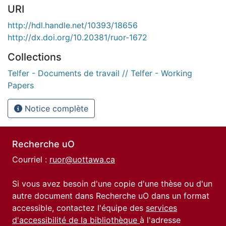
URI
http://hdl.handle.net/10393/18656
http://dx.doi.org/10.20381/ruor-1672
Collections
Telfer - Documents de travail // Telfer - Working
Papers
Notice complète
Recherche uO
Courriel :
ruor@uottawa.ca
Si vous avez besoin d'une copie d'une thèse ou d'un
autre document dans Recherche uO dans un format
accessible, contactez l'équipe des
services
d'accessibilité de la bibliothèque
à l'adresse