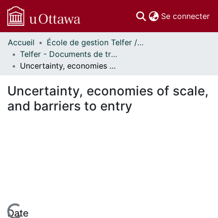
(c
Se connecter
Accueil
École de gestion Telfer // Telfer School of Management
Communautés
Telfer - Documents de travail // Telfer - Working Papers
et collections
Uncertainty, economies of scale, and barriers to entry
Parcourir
Statistiques
Uncertainty, economies of scale,
À propos
and barriers to entry
Date