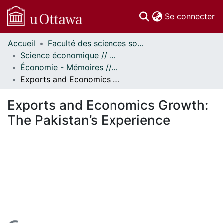
(c
Se connecter
Accueil
Faculté des sciences sociales // Faculty of Social Sciences
Communautés
Science économique // Economics
et collections
Économie - Mémoires // Economics - Research Papers
Parcourir
Exports and Economics Growth: The Pakistan’s Experience
Statistiques
À propos
Exports and Economics Growth:
The Pakistan’s Experience