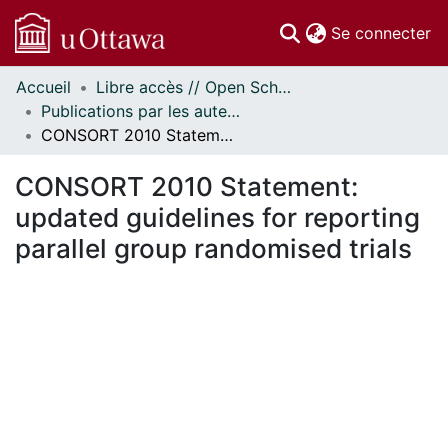
(c
Se connecter
Accueil
Libre accès // Open Scholarship
Communautés
Publications par les auteurs d'uOttawa publiés par BioMed Central // uOttawa authored publications from BioMed Central
et collections
CONSORT 2010 Statement: updated guidelines for reporting parallel group randomised trials
Parcourir
Statistiques
CONSORT 2010 Statement:
À propos
updated guidelines for reporting
parallel group randomised trials