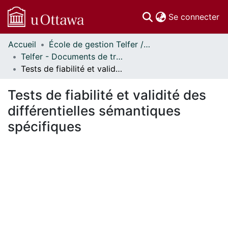
(c
Se connecter
Accueil
École de gestion Telfer // Telfer School of Management
Communautés
Telfer - Documents de travail // Telfer - Working Papers
et collections
Tests de fiabilité et validité des différentielles sémantiques spécifiques
Parcourir
Statistiques
Tests de fiabilité et validité des
À propos
différentielles sémantiques
spécifiques