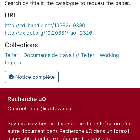
Search by title in the catalogue to request the paper.
URI
http://hdl.handle.net/10393/19330
http://dx.doi.org/10.20381/ruor-2326
Collections
Telfer - Documents de travail // Telfer - Working
Papers
Notice complète
Recherche uO
Courriel :
ruor@uottawa.ca
Si vous avez besoin d'une copie d'une thèse ou d'un
autre document dans Recherche uO dans un format
accessible, contactez l'équipe des
services