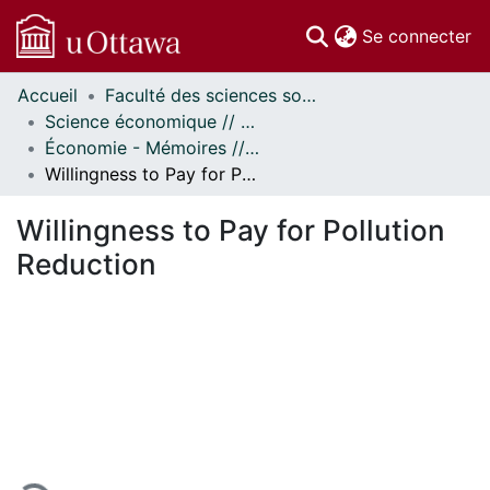
(c
Se connecter
Accueil
Faculté des sciences sociales // Faculty of Social Sciences
Communautés
Science économique // Economics
et collections
Économie - Mémoires // Economics - Research Papers
Parcourir
Willingness to Pay for Pollution Reduction
Statistiques
À propos
Willingness to Pay for Pollution
Reduction
ement...